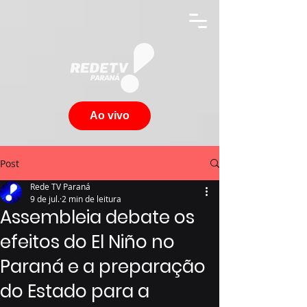
Ao vivo
Post
Rede TV Paraná
9 de jul.
2 min de leitura
Assembleia debate os
efeitos do El Niño no
Paraná e a preparação
do Estado para a