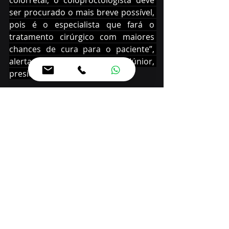
colorretal, o coloproctologista deve 
ser procurado o mais breve possível, 
pois é o especialista que fará o 
tratamento cirúrgico com maiores 
chances de cura para o paciente”, 
alerta Olival de Oliveira Júnior, 
presidente da SBCP.
Prevenção
A detecção precoce tem como alvo 
pessoas acima de 45 anos, em 
especial se tem histórico da doença 
na família, uma vez que aumenta as 
chances de diagnóstico da doença. A 
redução da idade de 50 para 45 anos 
ocorreu no ano passado após a 
organização da Campanha Março 
Azul adotar os mesmos critérios de 
rastreios de sociedades 