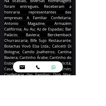
Na ocasião, diversas homenagens 
foram entregues. Receberam a 
honraria representantes das 
empresas: A Familiar Confeitaria; 
Antonio Magazine; Armazém 
Califórnia; Au Au; Az de Espadas; Bar 
Palácio; Baviera; Berckemback 
Churrascaria; Bife Sujo Restaurante; 
Bolachas Vovó Elza Ltda.; Calicetti Di 
Bologna; Camilo Joalheiros; Cantina 
Baviera; Cantinho Árabe; Cantinho do 
Eisbein Restaurante; Casa da Felicitá; 
Casa Edith; Churrascaria do Ervin; 
Confeitaria das Famílias; Don Max; 
Ernesto Ristorante; Hellograf; J. 
Carneiro Móveis; Joalheria Woller; 
Lellis Trattoria; Loja Leão; Madero 
Prime; Manekos; Maxflex; Omar 
Calçados; Ótica Ponto de Visão; 