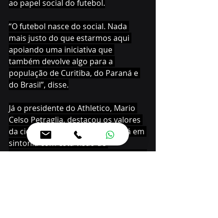
ao papel social do futebol.
“O futebol nasce do social. Nada 
mais justo do que estarmos aqui 
apoiando uma iniciativa que 
também devolve algo para a 
população de Curitiba, do Paraná e 
do Brasil”, disse.
Já o presidente do Athletico, Mario 
Celso Petraglia, destacou os valores 
da cidade e de como o clube está em 
sintonia com esta visão de 
responsabilidade com a comunidade.
“Curitiba constrói sua história com 
trabalho, visão, inovação e 
identidade. O Athletico, há 102 anos, 
traduz esses mesmos valores dentro 
e fora de campo. Sentimos orgulho 