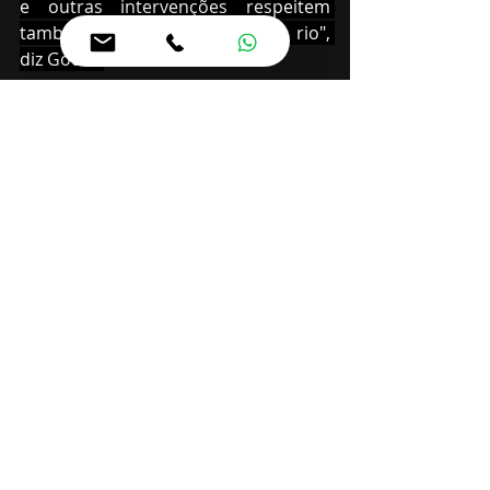
e outras intervenções respeitem 
também os direitos do próprio rio", 
diz Goura.
Mapa Salve o Rio Iguaçu
O mapa "Salve o Rio Iguaçu" foi 
produzido pelo Mandato Goura com 
apoio de pesquisadores, 
universidades, órgãos ambientais e 
movimentos sociais. O material 
reúne dados técnicos de fontes 
oficiais e os transforma em uma 
representação visual acessível.
O mapa apresenta os 1.320 km da 
bacia do Rio Iguaçu, destacando 
áreas de degradação ambiental — 
como barragens, usinas e zonas de 
poluição —, ao mesmo tempo em 