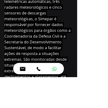
telemétricas automáticas, três 
radares meteorológicos e cinco 
sensores de descargas 
meteorológicas, o Simepar é 
responsável por fornecer dados 
meteorológicos para órgãos como a 
Coordenadoria da Defesa Civil e a 
Secretaria do Desenvolvimento 
Sustentável, de modo a facilitar 
ações de resposta a situações 
extremas. São monitoradas desde 
situações causadas por chuvas 
extremas, como enxurradas, 
deslizamentos e alagamentos, até 
incêndios e secas.
Dados mais detalhados da previsão 
do tempo para os 399 municípios 
paranaenses estão disponíveis no 
site 
www.simepar.br
. A previsão 