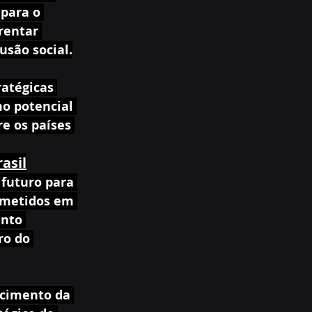
para o 
rentar 
usão social.
atégicas 
o potencial 
e os países 
asil
 futuro para 
ometidos em 
nto 
ro do 
ecimento da 