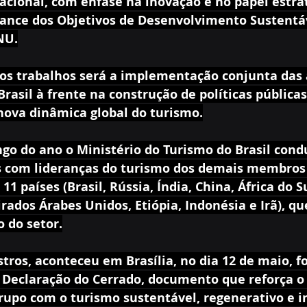
acional, com ênfase na inovação e no papel estrat
cance dos Objetivos de Desenvolvimento Sustentáv
NU.
os trabalhos será a implementação conjunta das 
rasil à frente na construção de políticas públicas
ova dinâmica global do turismo.
ngo do ano o Ministério do Turismo do Brasil con
s com lideranças do turismo dos demais membros 
11 países (Brasil, Rússia, Índia, China, África do S
irados Árabes Unidos, Etiópia, Indonésia e Irã), qu
 do setor.
tros, aconteceu em Brasília, no dia 12 de maio, f
 Declaração do Cerrado, documento que reforça o
upo com o turismo sustentável, regenerativo e in