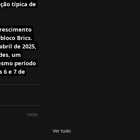
ão típica de 
crescimento 
loco Brics. 
bril de 2025, 
des, um 
esmo período 
 6 e 7 de 
Ver tudo