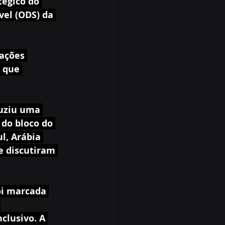
égico do 
el (ODS) da 
ações 
 que 
duziu uma 
do bloco do 
ul, Arábia 
e discutiram 
oi marcada 
 
clusivo. A 