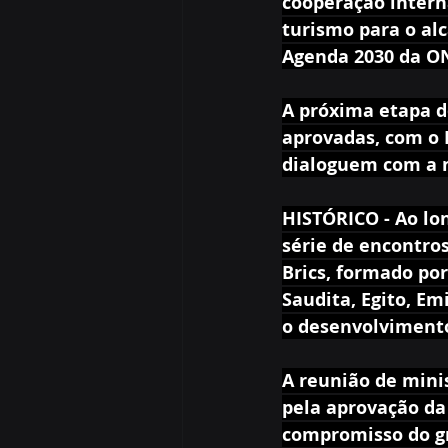
cooperação intern
turismo para o al
Agenda 2030 da O
A próxima etapa d
aprovadas, com o B
dialoguem com a n
HISTÓRICO - Ao lo
série de encontro
Brics, formado por 
Saudita, Egito, Em
o desenvolvimento
A reunião de minis
pela aprovação da
compromisso do gr