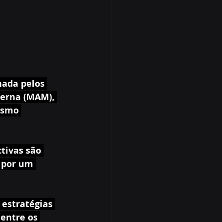
nada pelos 
erna (MAM), 
ismo 
tivas são 
 por um 
 estratégias 
entre os 