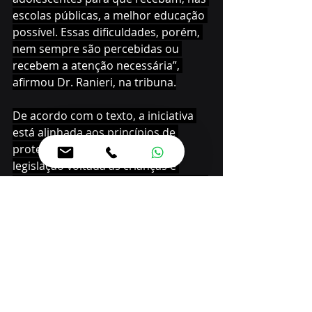
escolas públicas, a melhor educação 
possível. Essas dificuldades, porém, 
nem sempre são percebidas ou 
recebem a atenção necessária”, 
afirmou Dr. Ranieri, na tribuna.
De acordo com o texto, a iniciativa 
está alinhada aos princípios de 
proteção integral previstos na 
legislação voltada às crianças e 
adolescentes, bem como às políticas 
de inclusão e acessibilidade 
destinadas às pessoas com 
deficiência e à população idosa.