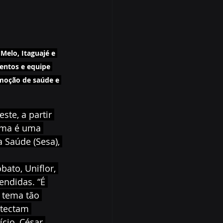
Melo, Itaguajé e 
entos e equipe 
moção de saúde e 
te, a partir 
rama é uma 
 Saúde (Sesa), 
bato, Uniflor, 
ndidas. “É 
 tema tão 
tectam 
cio, César 