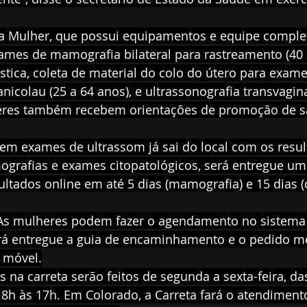
a Mulher, que possui equipamentos e equipe complet
ames de mamografia bilateral para rastreamento (40 a
ica, coleta de material do colo do útero para exame
anicolau (25 a 64 anos), e ultrassonografia transvagi
heres também recebem orientações de promoção de s
em exames de ultrassom já sai do local com os resu
grafias e exames citopatológicos, será entregue um
ultados online em até 5 dias (mamografia) e 15 dias (c
 As mulheres podem fazer o agendamento no sistema
rá entregue a guia de encaminhamento e o pedido mé
 móvel.
 na carreta serão feitos de segunda a sexta-feira, das
 8h às 17h. Em Colorado, a Carreta fará o atendiment