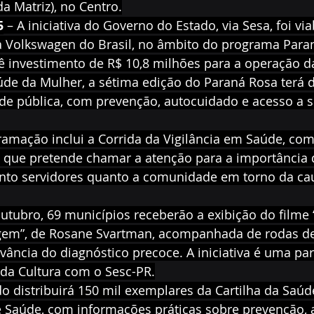
 Matriz), no Centro.
5
 – A iniciativa do Governo do Estado, via Sesa, foi via
 Volkswagen do Brasil, no âmbito do programa Para
ê investimento de R$ 10,8 milhões para a operação da
úde da Mulher, a sétima edição do Paraná Rosa terá d
de pública, com prevenção, autocuidado e acesso a s
ramação inclui a Corrida da Vigilância em Saúde, com
o que pretende chamar a atenção para a importância 
tanto servidores quanto a comunidade em torno da ca
utubro, 69 municípios receberão a exibição do filme
gem”, de Rosane Svartman, acompanhada de rodas de
vância do diagnóstico precoce. A iniciativa é uma par
 da Cultura com o Sesc-PR.
o distribuirá 150 mil exemplares da Cartilha da Saúd
e Saúde, com informações práticas sobre prevenção, 