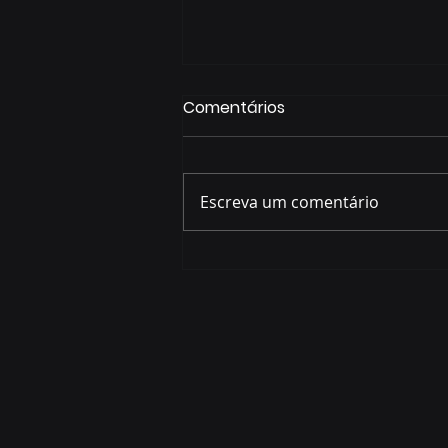
Comentários
Escreva um comentário
Prefeitura abre plantões
para tirar dúvidas sobre
incentivos fiscais de R$ 133
milhões