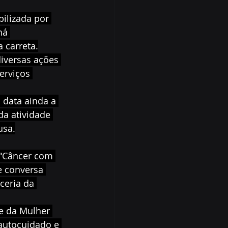
bilizada por 
ná 
 carreta.
iversas ações 
erviços 
 data ainda a 
da atividade 
usa.
 “Câncer com 
 conversa 
ceria da 
e da Mulher 
autocuidado e 