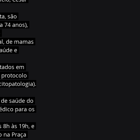
a, são 
 74 anos), 
 
nal, de mamas 
aúde e 
ltados em 
 protocolo 
itopatologia).
 de saúde do 
dico para os 
 8h às 19h, e 
o na Praça 