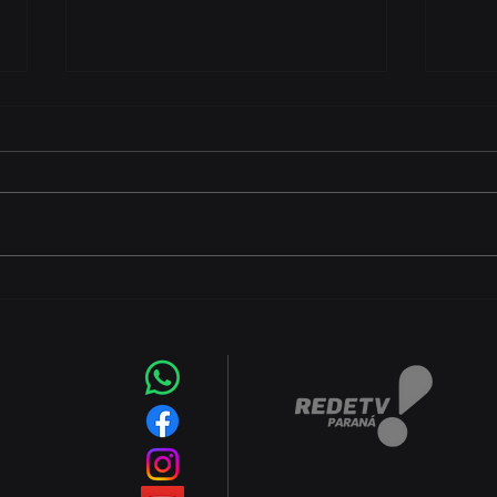
Começa nesta sexta-feira
CEJU
(7) a Copa Foz do Iguaçu
aber
Futsal 2026 com equipes
grat
de quatro países