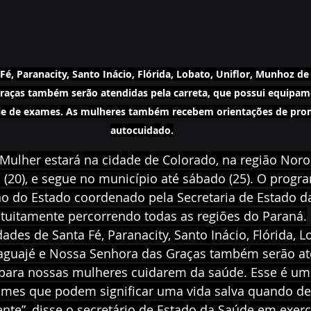
é, Paranacity, Santo Inácio, Flórida, Lobato, Uniflor, Munhoz de 
raças também serão atendidas pela carreta, que possui equipam
ie de exames. As mulheres também recebem orientações de pro
autocuidado.
Mulher estará na cidade de Colorado, na região Noroes
 (20), e segue no município até sábado (25). O prog
no do Estado coordenado pela Secretaria de Estado da
atuitamente percorrendo todas as regiões do Paraná.
des de Santa Fé, Paranacity, Santo Inácio, Flórida, Lo
aguajé e Nossa Senhora das Graças também serão ate
ara nossas mulheres cuidarem da saúde. Esse é um
ames que podem significar uma vida salva quando de
e”, disse o secretário de Estado da Saúde em exercí