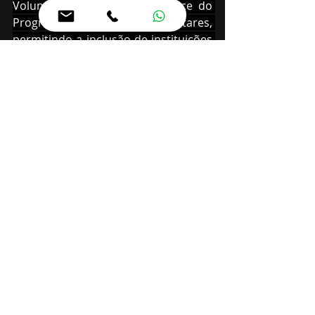
Voluntária; e ampliam o alcance do 
Programa Colégios Cívico-Militares, 
permitindo a inclusão de instituições 
que ofertem educação em tempo 
integral.
Os deputados também aprovaram 
projetos que reconhecem 
manifestações culturais, eventos, 
produtos e instituições como 
patrimônio cultural ou imaterial do 
Paraná; instituem rotas turísticas ou 
atualizam datas comemorativas no 
calendário oficial do Estado; tratam 
da doação de imóveis e da 
transferência de trechos rodoviários 
para municípios; e propõem 
concessão de títulos de cidadania 
honorária e inclusão de festas, 