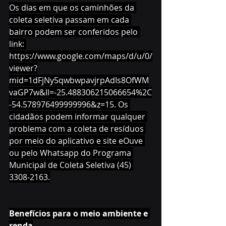
Os dias em que os caminhões da 
coleta seletiva passam em cada 
bairro podem ser conferidos pelo 
link: 
https://www.google.com/maps/d/u/0/
viewer?
mid=1dFjNy5qwbwpavjrpAdIs8OfWM
vaGP7w&ll=-25.488306215066654%2C
-54.578976499999996&z=15
. Os 
cidadãos podem informar qualquer 
problema com a coleta de resíduos 
por meio do aplicativo e site eOuve 
ou pelo Whatsapp do Programa 
Municipal de Coleta Seletiva (45) 
3308-2163.
Benefícios para o meio ambiente e 
renda