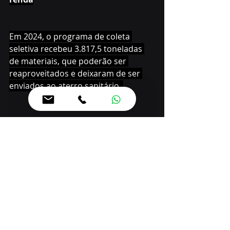
Em 2024, o programa de coleta 
seletiva recebeu 3.817,5 toneladas 
de materiais, que poderão ser 
reaproveitados e deixaram de ser 
enviados ao aterro sanitário. 
Além disso, os materiais recicláveis 
representam geração de renda para 
os mais de 160 catadores que fazem 
parte das cooperativas e 
associações vinculadas à iniciativa 
da Prefeitura de Foz. Atualmente, 
são 9 UVRs, locais onde os materiais 
são recebidos, passam por triagem e 
são embalados para a 