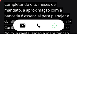
Completando oito meses de 
mandato, a aproximação com a 
bancada é essencial para planejar e 
viabilizar os projetos estratégicos de 
Curitiba, como o Hospital do Bairro 
Novo, a revitalização e manutenção 
de espaços públicos e a retirada dos 
trilhos de trem que estão dentro da 
cidade, um assunto muito 
importante que o prefeito tem 
discutido desde o primeiro dia do 
mandato. “Contaremos com a 
parceria importante dos nossos 
representantes no Congresso 
Federal”, finalizou Fachinello.