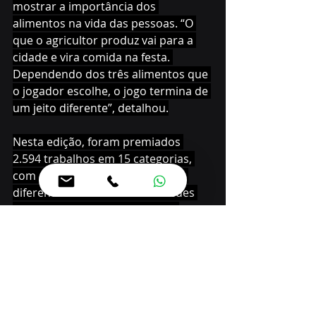
mostrar a importância dos 
alimentos na vida das pessoas. “O 
que o agricultor produz vai para a 
cidade e vira comida na festa. 
Dependendo dos três alimentos que 
o jogador escolhe, o jogo termina de 
um jeito diferente”, detalhou.
Nesta edição, foram premiados 
2.594 trabalhos em 15 categorias, 
com a participação de alunos de 
diferentes faixas etárias das redes 
pública, privada e também das 
Apaes. 
Os vencedores receberam 
smartphones, tablets, notebooks e 
projetores multimídia, além de três 
automóveis zero quilômetro 
destinados aos professores que se 