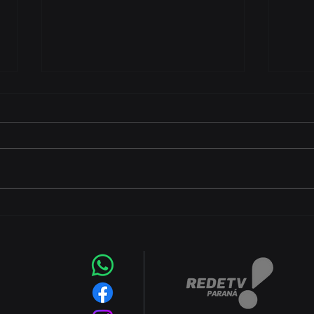
CEJU está com inscrições
Faz
abertas para atividades
ofer
gratuitas
hort
frut