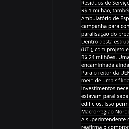
Resíduos de Serviç
R$ 1 milhão, també
Ambulatório de Esp
campanha para com
paralisação do préd
Dentro desta estrut
(UTI), com projeto 
R$ 24 milhões. Uma
encaminhada ainda 
Para o reitor da U
meio de uma sólida
investimentos nece
estavam paralisada
edifícios. Isso pe
Macrorregião Noroe
A superintendente d
reafirma o comprom