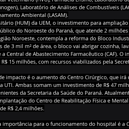
ogen), Laboratório de Análises de Combustíveis (LAC
eamento Ambiental (LASAM).
itário (HUM) da UEM, o investimento para ampliação 
público do Noroeste do Paraná, que atende 2 milhões
gião Noroeste, contempla a reforma do Bloco Industri
de 3 mil m² de área, o bloco vai abrigar cozinha, lav
e a Central de Abastecimento Farmacêutico (CAF). O i
 R$ 15 milhões, com recursos viabilizados pela Secre
e impacto é o aumento do Centro Cirúrgico, que irá 
 da UTI. Ambas somam um investimento de R$ 47 mil
nientes da Secretaria da Saúde do Paraná. Atualment
plantação do Centro de Reabilitação Física e Mental 
de R$ 2,4 milhões.
 importância para o funcionamento do hospital é a C