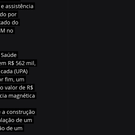
e assistência 
do por 
tado do 
EM no 
 Saúde 
em R$ 562 mil, 
cada (UPA) 
r fim, um 
o valor de R$ 
cia magnética 
 a construção 
alação de um 
ção de um 