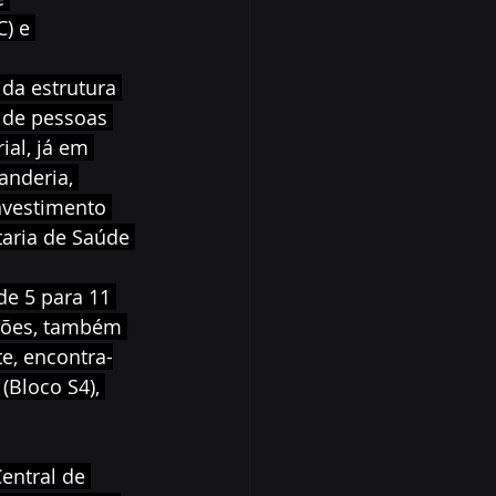
) e 
da estrutura 
 de pessoas 
al, já em 
anderia, 
nvestimento 
taria de Saúde 
de 5 para 11 
hões, também 
e, encontra-
(Bloco S4), 
entral de 