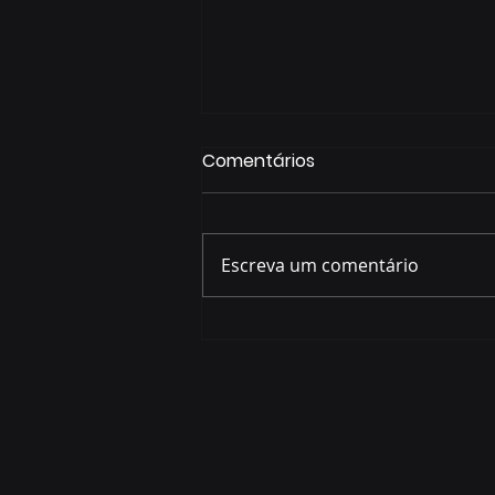
Comentários
Escreva um comentário
Começa nesta sexta-feira
(7) a Copa Foz do Iguaçu
Futsal 2026 com equipes
de quatro países