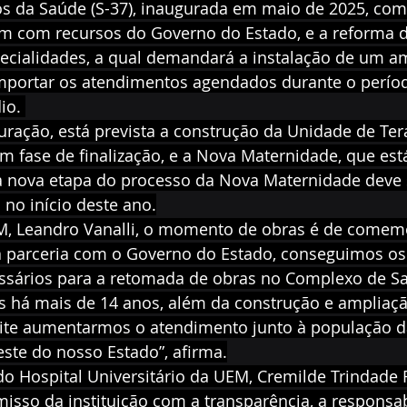
os da Saúde (S-37), inaugurada em maio de 2025, com
m com recursos do Governo do Estado, e a reforma d
ecialidades, a qual demandará a instalação de um am
portar os atendimentos agendados durante o períod
io. 
uração, está prevista a construção da Unidade de Tera
em fase de finalização, e a Nova Maternidade, que es
 nova etapa do processo da Nova Maternidade deve 
no início deste ano.
EM, Leandro Vanalli, o momento de obras é de comemo
 parceria com o Governo do Estado, conseguimos os
ssários para a retomada de obras no Complexo de Sa
s há mais de 14 anos, além da construção e ampliaç
rmite aumentarmos o atendimento junto à população d
ste do nosso Estado”, afirma.
o Hospital Universitário da UEM, Cremilde Trindade 
isso da instituição com a transparência, a responsab