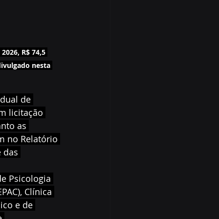
2026, R$ 74,5 
ivulgado nesta 
dual de 
 licitação 
nto as 
m no Relatório 
 das 
e Psicologia 
PAC), Clínica 
co e de 
e 