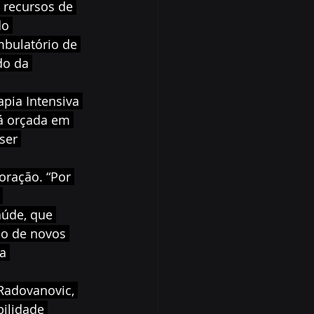
 recursos de 
o 
bulatório de 
o da 
pia Intensiva 
tá orçada em 
ser 
ração. “Por 
 
úde, que 
ão de novos 
a 
Radovanovic, 
ilidade 