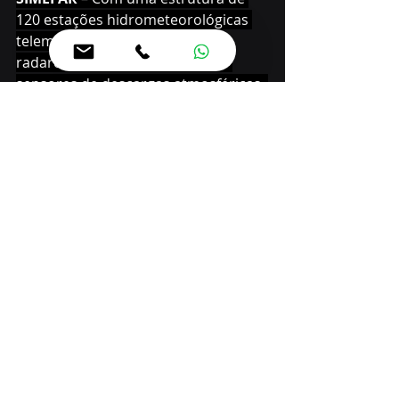
120 estações hidrometeorológicas 
telemétricas automáticas, três 
radares meteorológicos e cinco 
sensores de descargas atmosféricas, 
o Simepar é responsável por 
fornecer dados meteorológicos para 
órgãos como a Coordenadoria da 
Defesa Civil e a Secretaria do 
Desenvolvimento Sustentável, de 
modo a facilitar ações de resposta a 
situações extremas. São 
monitoradas desde situações 
causadas por chuvas extremas, 
como enxurradas, deslizamentos e 
alagamentos, até situações como 
incêndios e secas.
Dados mais detalhados da previsão 
do tempo para os 399 municípios 