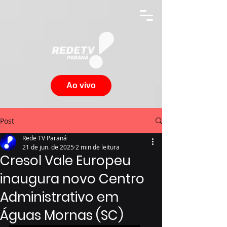
Ao vivo
Post
Rede TV Paraná
21 de jun. de 2025
2 min de leitura
Cresol Vale Europeu
inaugura novo Centro
Administrativo em
Águas Mornas (SC)