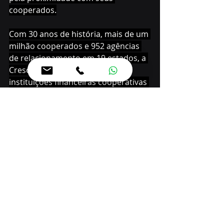
cooperados.
Com 30 anos de história, mais de um 
milhão cooperados e 952 agências 
de relacionamento em 19 estados, a 
Cresol é uma das principais 
instituições financeiras cooperativas 
do País. 
Com foco no atendimento 
personalizado e tendo como missão 
promover o desenvolvimento 
econômico e social de seus 
membros, por meio da oferta de 
produtos e serviços de qualidade, 
com taxas justas e condições 
facilitadas.