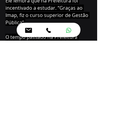
Ele lembra que na Prefeitura foi 
incentivado a estudar. “Graças ao 
Imap, fiz o curso superior de Gestão 
Pública”.
O tempo passado na Prefeitura 
trouxe amigos e muitas histórias.
Aos sobrinhos, ele recomendou 
seguir o seu caminho. “É algo 
seguro. É confortável trabalhar 
numa prefeitura sólida como a de 
Curitiba”, resume ele, que tem duas 
sobrinhas também servidoras. Na 
avaliação de José Luis, o importante 
é ter paciência e estar aberto às 
mudanças que acontecem ao longo 
da trajetória.
Persistência