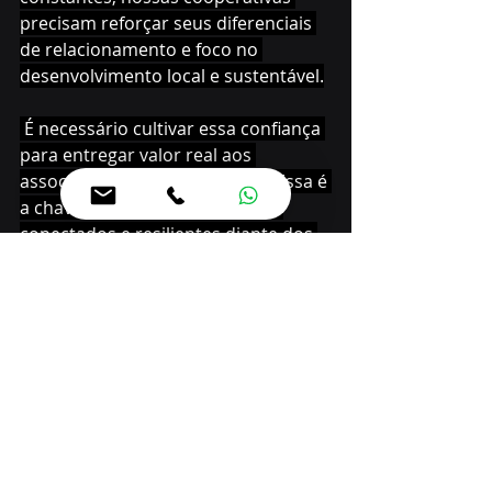
precisam reforçar seus diferenciais 
de relacionamento e foco no 
desenvolvimento local e sustentável.
 É necessário cultivar essa confiança 
para entregar valor real aos 
associados e às comunidades. Essa é 
a chave para seguirmos firmes, 
conectados e resilientes diante dos 
desafios atuais”, destacou.
Além do Sicredi, o Brasil contou com 
delegações de outros sistemas 
cooperativos, do Banco Central e da 
OCB (Organização das Cooperativas 
do Brasil), que tiveram 
representantes em painéis. Pela 
OCB, Clara Maffia, gerente de 