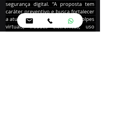
segurança digital. “A proposta tem 
caráter preventivo e busca fortalecer 
a atuação do Estado diante de golpes 
virtuais, fraudes eletrônicas, uso 
indevido de dados pessoais e crimes 
praticados com apoio de novas 
tecnologias”, explica o deputado.
Se aprovada, a lei poderá ser 
regulamentada pelo Poder Executivo, 
definindo os órgãos responsáveis 
pela coordenação e execução das 
ações previstas.