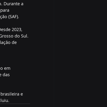
. Durante a 
 para 
ção (SAF).
Desde 2023, 
Grosso do Sul. 
lação de 
 
ão em 
e das 
brasileira e 
luiu.