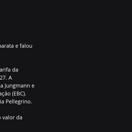
barata e falou 
arifa da 
27. A 
ana Jungmann e 
ção (EBC). 
a Pellegrino.
 valor da 