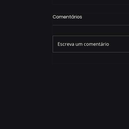
Comentários
Escreva um comentário
Assistência Social
promove apoio técnico
sobre preparação e
resposta a situações de
emergência e calamidade
pública