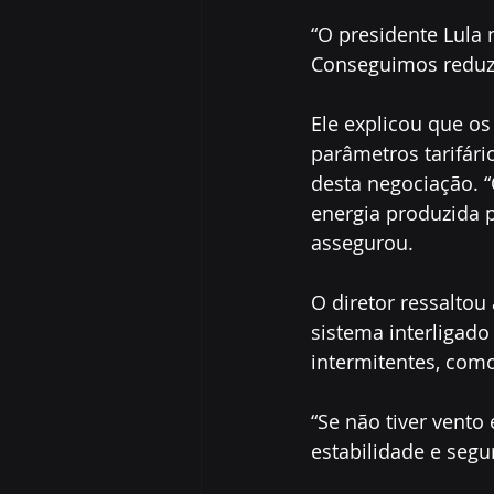
“O presidente Lula 
Conseguimos reduzir
Ele explicou que o
parâmetros tarifár
desta negociação. “
energia produzida p
assegurou.
O diretor ressaltou
sistema interligad
intermitentes, como
“Se não tiver vento 
estabilidade e segur