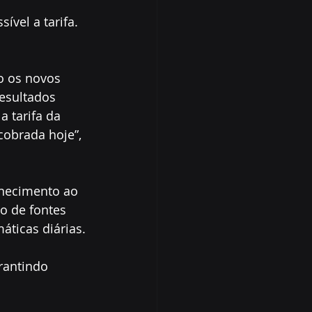
vel a tarifa. 
o os novos 
esultados 
 tarifa da 
cobrada hoje”, 
rnecimento ao 
o de fontes 
áticas diárias.
arantindo 