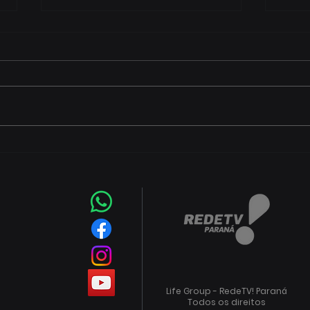
Festival de Inverno do
Anvi
Centro Histórico deve
nor
reunir 13 mil pessoas em
de a
dois dias shows e
med
gastronomia
Life Group - RedeTV! Paraná
Todos os direitos