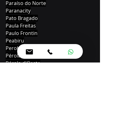
Paraíso do Norte
Paranacity
Pato Bragado
Paula Freitas
Paulo Frontin
Peabiru
Perobal
Pérola
Pérola d'Oeste
Piên
Pinhal de São Bento
Pinhão
Piraí do Sul
Pitanga
Pitangueiras
Planaltina do Paraná
Planalto
Pontal do Paraná
Porecatu