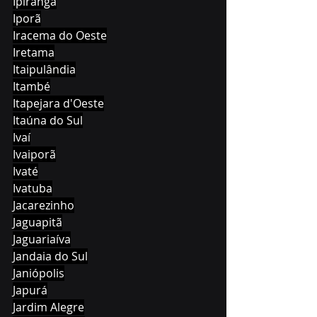
Ipiranga
Iporã
Iracema do Oeste
Iretama
Itaipulândia
Itambé
Itapejara d'Oeste
Itaúna do Sul
Ivaí
Ivaiporã
Ivaté
Ivatuba
Jacarezinho
Jaguapitã
Jaguariaíva
Jandaia do Sul
Janiópolis
Japurá
Jardim Alegre