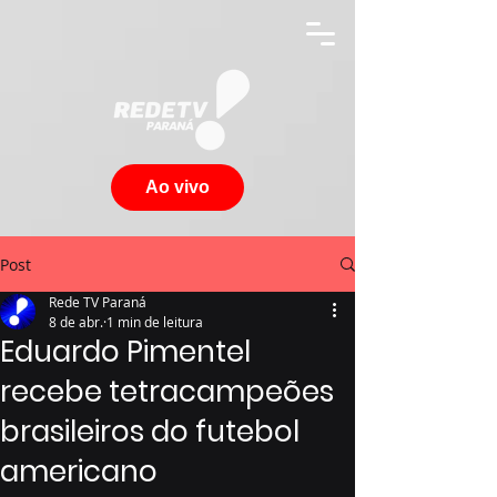
Ao vivo
Post
Rede TV Paraná
8 de abr.
1 min de leitura
Eduardo Pimentel
recebe tetracampeões
brasileiros do futebol
americano