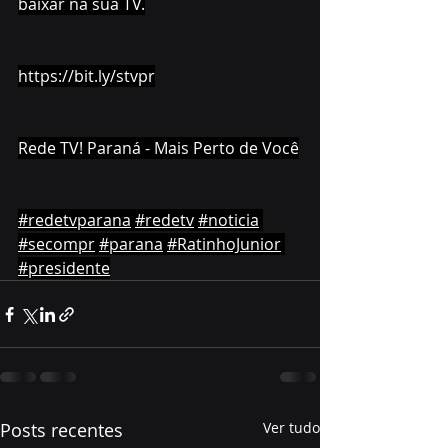
baixar na sua TV.
https://bit.ly/stvpr
Rede TV! Paraná - Mais Perto de Você
#redetvparana
#redetv
#noticia
#secompr
#parana
#RatinhoJunior
#presidente
Posts recentes
Ver tudo