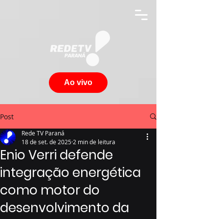
Ao vivo
Post
Rede TV Paraná
18 de set. de 2025
2 min de leitura
Enio Verri defende
integração energética
como motor do
desenvolvimento da