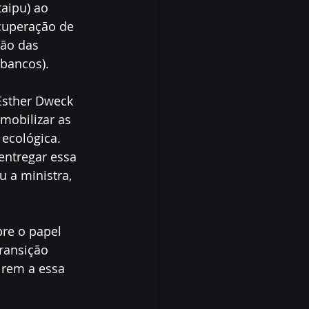
aipu) ao 
cuperação de 
ão das 
 bancos).
Esther Dweck 
mobilizar as 
ecológica. 
entregar essa 
 a ministra, 
re o papel 
ransição 
irem a essa 