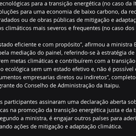
ecnológicas para a transição energética (no caso da It
oluções para uma economia de baixo carbono, da re
gradados ou de obras públicas de mitigação e adaptaç
s climáticos mais severos e frequentes (no caso dos
ado eficiente e com propósito”, afirmou a ministra 
pela mediação do painel, referindo-se à estratégia de 
rem metas climáticas e contribuírem com a transição 
ão ecológica sem um estado efetivo e, não é possível 
umentos empresarias diretos ou indiretos”, completou
rante do Conselho de Administração da Itaipu.
os participantes assinaram uma declaração aberta sob
as na promoção da transição energética justa e da t
 segundo a ministra, é engajar outros países para ader
lando ações de mitigação e adaptação climática.