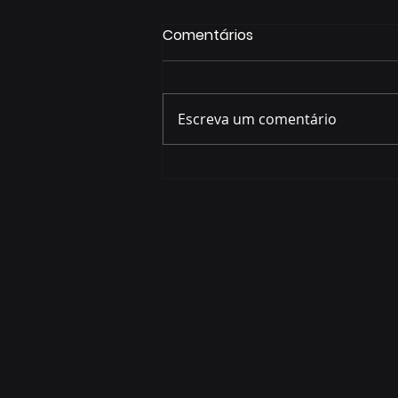
Comentários
Escreva um comentário
Começa nesta sexta-feira
(7) a Copa Foz do Iguaçu
Futsal 2026 com equipes
de quatro países