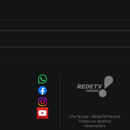
CEJU está com inscrições
Faz
abertas para atividades
ofer
gratuitas
hort
frut
Life Group - RedeTV! Paraná
Todos os direitos
reservados