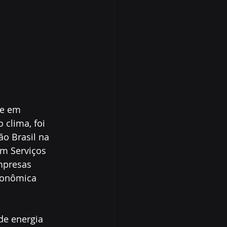
 e em 
clima, foi 
o Brasil na 
m Serviços 
mpresas 
Econômica 
de energia 