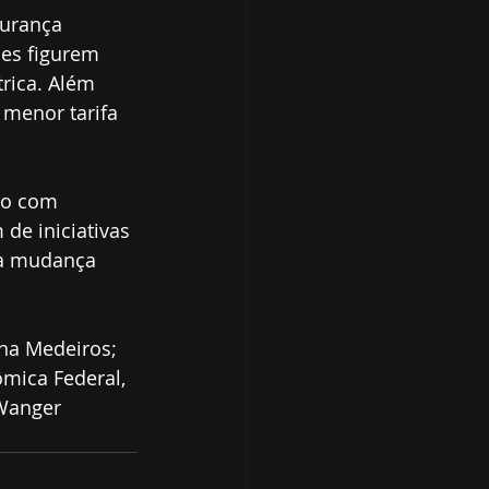
gurança 
ses figurem 
rica. Além 
 menor tarifa 
do com 
de iniciativas 
 à mudança 
na Medeiros; 
mica Federal, 
Wanger 