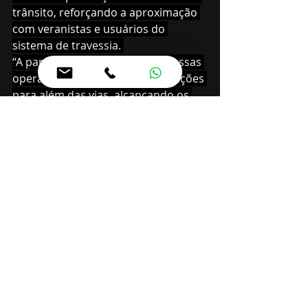
trânsito, reforçando a aproximação 
com veranistas e usuários do 
sistema de travessia. 
“A participação do Detran-PR nessas 
operações permite levar orientações 
para além das vias, alcançando os 
usuários em momentos estratégicos 
de deslocamento. O diálogo direto 
com motoristas e passageiros 
fortalece a conscientização, estimula 
comportamentos mais responsáveis 
e contribui para um trânsito mais 
seguro durante o período de maior 
fluxo no litoral”, afirma o presidente 
do Detran-PR, Santin Roveda.