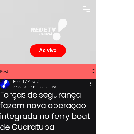
Ao vivo
Post
Rede TV Paraná
23 de jan.
2 min de leitura
Forças de segurança
fazem nova operação
integrada no ferry boat
de Guaratuba