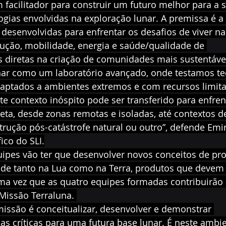
facilitador para construir um futuro melhor para a 
logias envolvidas na exploração lunar. A premissa é a
desenvolvidas para enfrentar os desafios de viver na
ução, mobilidade, energia e saúde/qualidade de 
s diretas na criação de comunidades mais sustentávei
nar como um laboratório avançado, onde testamos te
aptados a ambientes extremos e com recursos limita
e contexto inóspito pode ser transferido para enfren
eta, desde zonas remotas e isoladas, até contextos de
trução pós-catástrofe natural ou outro”, defende Emir
ico do SLI.
uipes vão ter que desenvolver novos conceitos de pr
ade tanto na Lua como na Terra, produtos que devem 
uma vez que as quatro equipes formadas contribuirão
issão Terraluna. 
issão é conceitualizar, desenvolver e demonstrar 
as críticas para uma futura base lunar. É neste ambi