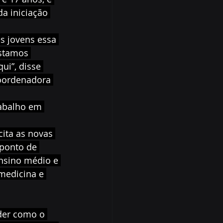
a iniciação 
s jovens essa 
stamos 
i”, disse 
coordenadora 
rabalho em 
ita as novas 
ponto de 
ensino médio e 
medicina e 
der como o 