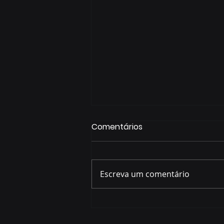
Comentários
Escreva um comentário
Começa nesta sexta-feira
(7) a Copa Foz do Iguaçu