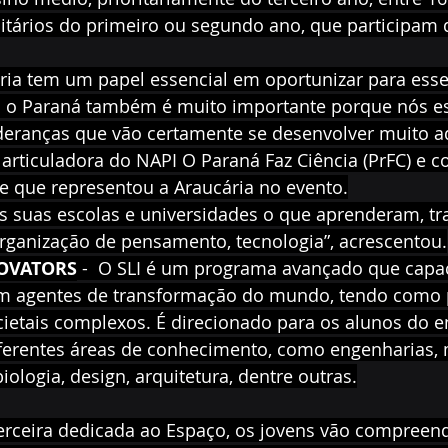
itários do primeiro ou segundo ano, que participam d
ria tem um papel essencial em oportunizar para esse
ra o Paraná também é muito importante porque nós e
deranças que vão certamente se desenvolver muito aqu
 articuladora do NAPI O Paraná Faz Ciência (PrFC) e 
e que representou a Araucária no evento.
as suas escolas e universidades o que aprenderam, t
organização de pensamento, tecnologia”, acrescentou.
OVATORS
 -  O SLI é um programa avançado que capac
em agentes de transformação do mundo, tendo como 
cietais complexos. É direcionado para os alunos do 
ferentes áreas de conhecimento, como engenharias, 
iologia, design, arquitetura, dentre outras.
 terceira dedicada ao Espaço, os jovens vão compreen