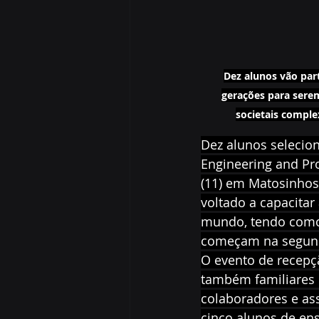
Dez alunos vão part
gerações para sere
societais comple
Dez alunos selecio
Engineering and Pro
(11) em Matosinhos,
voltado a capacita
mundo, tendo como 
começam na segunda
O evento de recepçã
também familiares 
colaboradores e ass
cinco alunos de ens