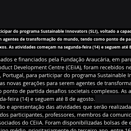
icipar do programa Sustainable Innovators (SLI), voltado a capac
m agentes de transformação do mundo, tendo como ponto de par
xos. As atividades começam na segunda-feira (14) e seguem até 8
nados e financiados pela Fundação Araucária, em par
duct Development Centre (CEiiA), foram recebidos nes
 Portugal, para participar do programa Sustainable Inn
r as novas gerações para serem agentes de transform
ponto de partida desafios societais complexos. As a
-feira (14) e seguem até 8 de agosto.
o e apresentação das atividades que serão realizada
dos participantes, professores, membros da comunid
ociados do CEiiA. Foram disponibilizadas bolsas de 
ino médio, prioritariamente do terceiro ano, entre 16 