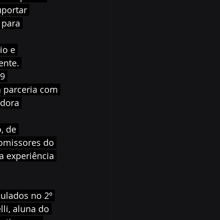
uportar 
 para 
io e 
ente. 
9 
a parceria com 
adora 
, de 
omissores do 
a experiência 
ulados no 2º 
li, aluna do 