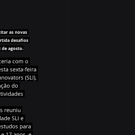
itar as novas 
tida desafios 
 de agosto.
ceria com o 
ta sexta-feira 
ovators (SLI), 
ação do 
tividades 
s reuniu 
ade SLI e 
estudos para 
e 17 anos, e 