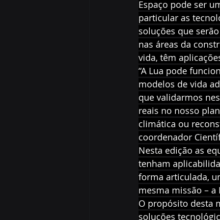
Espaço pode ser um 
particular as tecno
soluções que serão 
nas áreas da constr
vida, têm aplicaçõe
“A Lua pode funcio
modelos de vida ad
que validarmos nest
reais no nosso plan
climática ou recons
coordenador Científ
Nesta edição as eq
tenham aplicabilid
forma articulada, 
mesma missão – a M
O propósito desta m
soluções tecnológic