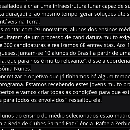
safiados a criar uma infraestrutura lunar capaz de s
ta duração) e, ao mesmo tempo, gerar soluções úteis
táveis na Terra.
s contar com 29 Innovators, alunos dos ensinos méd
resultaram de um processo de candidatura muito exig
300 candidaturas e realizamos 68 entrevistas. Aos 1
gueses, juntam-se 10 alunos do Brasil a partir de um
a, que para nós é muito relevante”, disse a coorden
 Sónia Nunes.
oncretizar o objetivo que já tínhamos há algum tempo
o programa. Estamos recebendo estes jovens muito pr
ertos e vamos criar todas as condições para que est
 para todos os envolvidos”, ressaltou ela.
alunos do ensino do médio selecionados estão matric
m a Rede de Clubes Paraná Faz Ciência. Rafaela Zerbiel