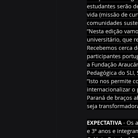
estudantes serão de
vida (missão de cur
comunidades susten
“Nesta edição vamo
universitário, que 
Recebemos cerca de 
participantes portu
a Fundação Araucári
Pedagógica do SLI,
“Isto nos permite c
internacionalizar 
Paraná de braços ab
seja transformadora
EXPECTATIVA
 - Os 
e 3º anos e integra