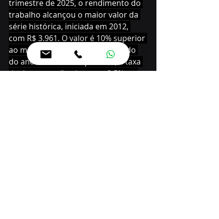
trimestre de 2025, o rendimento do 
trabalho alcançou o maior valor da 
série histórica, iniciada em 2012, 
com R$ 3.961. O valor é 10% superior 
ao mensurado no mesmo período 
do ano anterior. Em paralelo, a taxa 
de desocupação chegou a 3,5% no 
mesmo trimestre. Desse modo, 
houve expansão de 13,2% da massa 
de salários, o que explica o 
crescimento do comércio, ainda que 
o aumento do endividamento das 
famílias e as maiores restrições ao 
crédito tenham provocado 
desaceleração ante períodos 
anteriores.
Acordo comercial com a União 
Europeia pode elevar o PIB do 