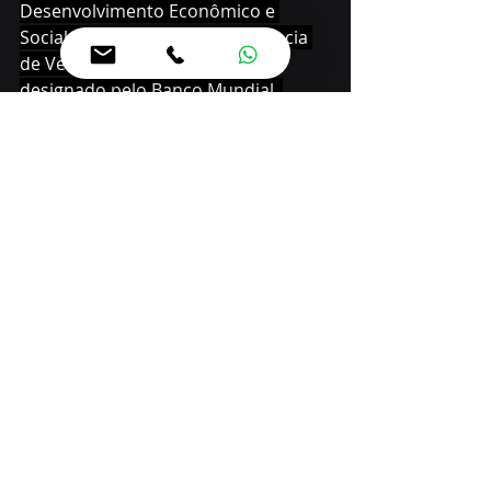
Desenvolvimento Econômico e 
Social (Ipardes) atua como Agência 
de Verificação Independente, 
designado pelo Banco Mundial. 
Atesta que o Governo atende os 
objetivos, metas e cronogramas 
previstos, o que possibilita a 
liberação dos recursos.
PARANÁ EFICIENTE
 – O Paraná 
Eficiente foi elaborado inicialmente 
para responder à pandemia da 
Covid-19, desenvolver a eficiência da 
saúde e outros serviços públicos 
prioritários. Com o tempo e a 
superação da situação de 
emergência, o programa passou a 
ter como objetivo melhorar cada vez 
mais a eficiência administrativa do 