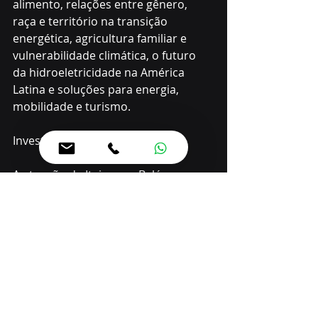
alimento, relações entre gênero, 
raça e território na transição 
energética, agricultura familiar e 
vulnerabilidade climática, o futuro 
da hidroeletricidade na América 
Latina e soluções para energia, 
mobilidade e turismo.
Investimentos
A atuação da Itaipu em Belém 
começou muito antes da abertura 
das atividades da COP, no último dia 
10 de novembro. A empresa, por 
meio de parcerias com os governos 
do Brasil, estadual e municipal, 
investiu cerca de R$ 1,3 bilhão em 
obras essenciais para a realização da 
COP da Amazônia, tais como o Porto 