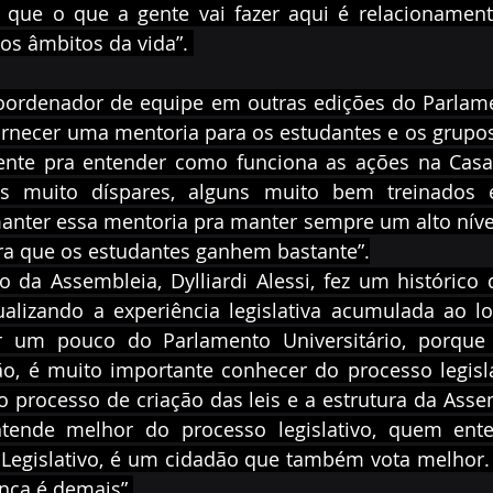
ue o que a gente vai fazer aqui é relacionamento 
os âmbitos da vida”. 
 coordenador de equipe em outras edições do Parlame
rnecer uma mentoria para os estudantes e os grupos
ente pra entender como funciona as ações na Casa d
s muito díspares, alguns muito bem treinados e
anter essa mentoria pra manter sempre um alto nível
pra que os estudantes ganhem bastante”.
vo da Assembleia, Dylliardi Alessi, fez um histórico
tualizando a experiência legislativa acumulada ao l
 um pouco do Parlamento Universitário, porque 
ão, é muito importante conhecer do processo legislat
o processo de criação das leis e a estrutura da Asse
ende melhor do processo legislativo, quem ente
 Legislativo, é um cidadão que também vota melhor. 
nca é demais”.