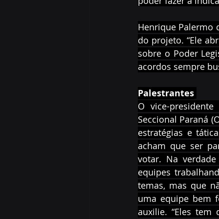
poder fazer a indic
Henrique Palermo do
do projeto. “Ele a
sobre o Poder Legis
acordos sempre bus
Palestrantes
O vice-presidente
Seccional Paraná (O
estratégias e táti
acham que ser par
votar. Na verdade
equipes trabalhan
temas, mas que não
uma equipe bem fo
auxilie. “Eles te