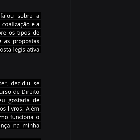
falou sobre a 
coalização e a 
e os tipos de 
 as propostas 
ta legislativa 
r, decidiu se 
rso de Direito 
eu gostaria de 
s livros. Além 
mo funciona o 
ença na minha 