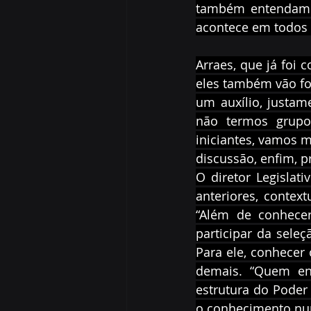
também entendam q
acontece em todos 
Arraes, que já foi
eles também vão fo
um auxílio, justam
não termos grupo
iniciantes, vamos m
discussão, enfim, 
O diretor Legislati
anteriores, contex
“Além de conhecer
participar da seleç
Para ele, conhecer 
demais. “Quem ent
estrutura do Poder
o conhecimento nu