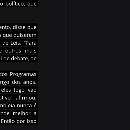
político, que 
nto, disse que 
 que quiserem 
e Leis. “Para 
 outros mais 
 de debate, de 
 dos Programas 
ongo dos anos. 
eles logo vão 
ivo”, afirmou. 
mbleia nunca é 
nde melhor a 
Então por isso 