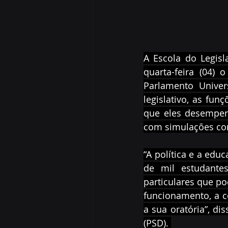
A Escola do Legisl
quarta-feira (04) 
Parlamento Univer
legislativo, as fu
que eles desempen
com simulações com
“A política e a edu
de mil estudantes
particulares que p
funcionamento, a c
a sua oratória”, di
(PSD). 