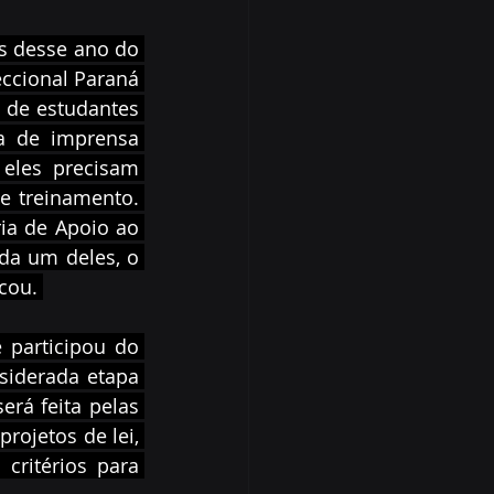
s desse ano do 
cional Paraná 
 de estudantes 
a de imprensa 
eles precisam 
e treinamento. 
ia de Apoio ao 
da um deles, o 
cou. 
 participou do 
siderada etapa 
erá feita pelas 
ojetos de lei, 
ritérios para 