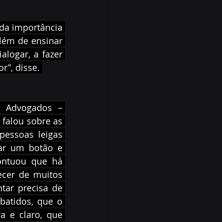
da importância 
lém de ensinar 
logar, a fazer 
”, disse. 
 Advogados – 
 falou sobre as 
pessoas leigas 
ar um botão e 
ontuou que há 
cer de muitos 
ar precisa de 
atidos, que o 
 e claro, que 