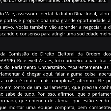
ação dos seus representantes”, completou Pedroso. 
 Vale, assessor especial da Itaipu Binacional, falou 
bre portas e proporciona uma grande oportunidade, a
lativo. Vocês também vão aprender a negociar, a dia
cando o consenso para atingir uma sociedade melhor
 da Comissão de Direito Eleitoral da Ordem dos
AB/PR), Roosevelt Arraes, foi o primeiro a palestrar e
cas do Parlamento Universitário. “Aparentemente as 
lamentar é chegar aqui, falar alguma coisa, apert
 a coisa é muito mais complexa”, afirmou. Ele p
do em torno de um parlamentar, que precisa conhe
 sabe de tudo. Por isso, afirmou, que o parlament
rmada, que entenda dos temas que estão sendo b
m que montar uma equipe completa, bem competitiva