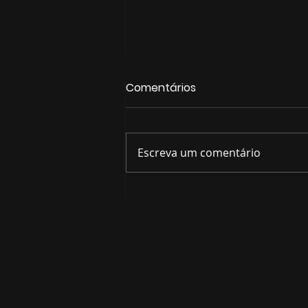
Comentários
Escreva um comentário
Prefeitura abre plantões
para tirar dúvidas sobre
incentivos fiscais de R$ 133
milhões