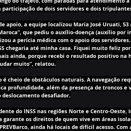
ngo do trajeto, com paradas para atendimento à 
participação de dois servidores e dois tripulante
e apoio, a equipe localizou Maria José Uruati, 53 
aroca”, que pediu o auxílio-doença (auxílio por i
izou a perícia médica com o apoio dos servidores
S chegaria até minha casa. Fiquei muito feliz po
ais ainda, porque recebi o resultado positivo na h
udar muito”, relatou.
o é cheio de obstáculos naturais. A navegação req
ca profundidade, além da presença de troncos e 
o deslocamento desafiador.
dente do INSS nas regiões Norte e Centro-Oeste, 
va garante os direitos de quem vive em áreas isol
REVBarco, ainda há locais de difícil acesso. Com 