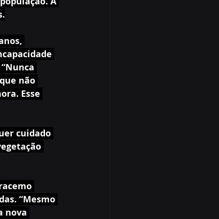
população. A 
s.
anos, 
ncapacidade 
. “Nunca 
rque não 
ora. Esse 
uer cuidado 
vegetação 
Iracemo 
adas. “Mesmo 
a nova 