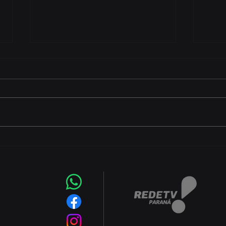
Começa nesta sexta-feira
CEJU
(7) a Copa Foz do Iguaçu
aber
Futsal 2026 com equipes
grat
de quatro países