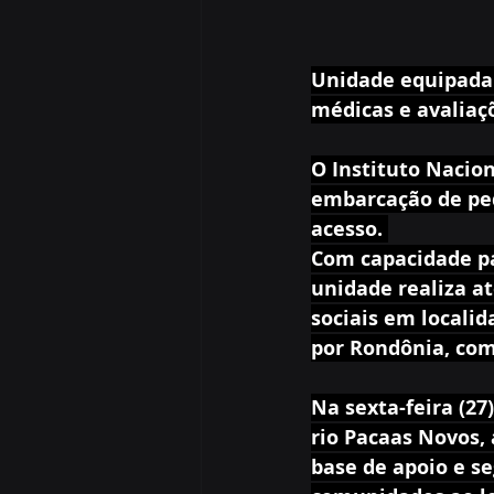
Unidade equipada c
médicas e avaliaç
O Instituto Nacion
embarcação de peq
acesso. 
Com capacidade par
unidade realiza a
sociais em localid
por Rondônia, com
Na sexta-feira (27
rio Pacaas Novos,
base de apoio e s