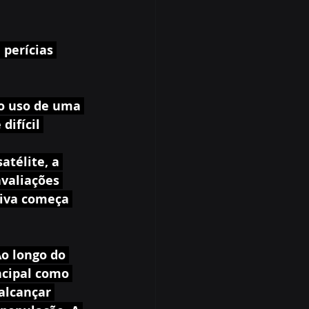
perícias 
 o uso de uma 
ifícil 
télite, a 
valiações 
tiva começa 
Ao longo do 
ncipal como 
alcançar 