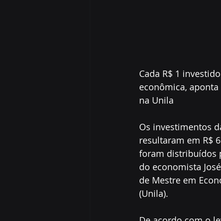
Cada R$ 1 investido
econômica, aponta 
na Unila
Os investimentos da
resultaram em R$ 6
foram distribuídos
do economista José
de Mestre em Econo
(Unila).
De acordo com o le