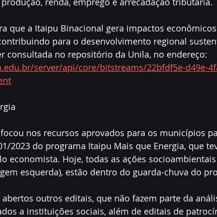
 produção, renda, emprego e arrecadação tributária.
 que a Itaipu Binacional gera impactos econômicos
 contribuindo para o desenvolvimento regional sustent
r consultada no repositório da Unila, no endereço:
a.edu.br/server/api/core/bitstreams/22bfdf5e-d49e-4
ent
rgia
 focou nos recursos aprovados para os municípios p
 01/2023 do programa Itaipu Mais que Energia, que te
elo economista. Hoje, todas as ações socioambientais 
argem esquerda), estão dentro do guarda-chuva do pr
abertos outros editais, que não fazem parte da análi
dos a instituições sociais, além de editais de patrocí