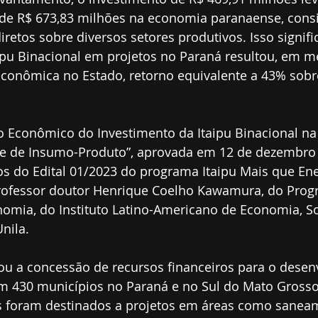
de R$ 673,83 milhões na economia paranaense, cons
diretos sobre diversos setores produtivos. Isso signif
aipu Binacional em projetos no Paraná resultou, em m
conômica no Estado, retorno equivalente a 43% sobre
o Econômico do Investimento da Itaipu Binacional n
e de Insumo-Produto”, aprovada em 12 de dezembro 
s do Edital 01/2023 do programa Itaipu Mais que Ene
professor doutor Henrique Coelho Kawamura, do Prog
mia, do Instituto Latino-Americano de Economia, So
Unila.
izou a concessão de recursos financeiros para o dese
em 430 municípios no Paraná e no Sul do Mato Grosso
s foram destinados a projetos em áreas como sanea