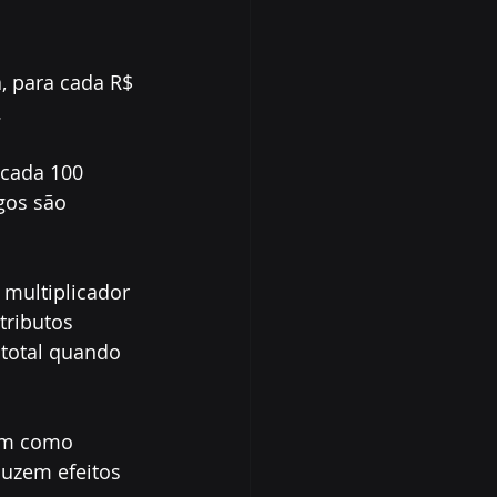
, para cada R$ 
.
 cada 100 
gos são 
 multiplicador 
tributos 
 total quando 
nam como 
duzem efeitos 