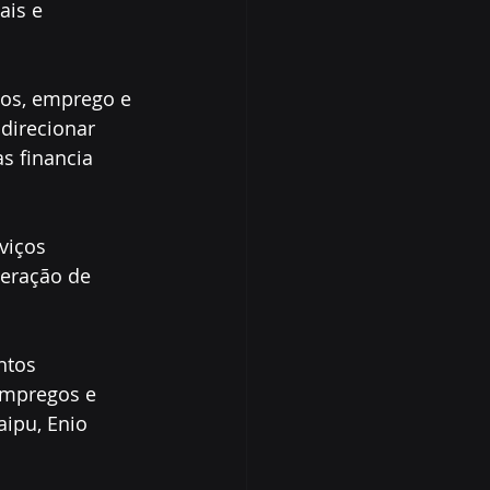
ais e 
tos, emprego e 
direcionar 
s financia 
viços 
geração de 
ntos 
empregos e 
aipu, Enio 