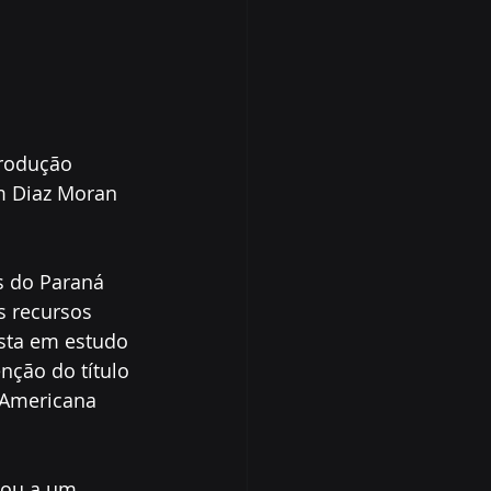
produção 
m Diaz Moran 
s do Paraná 
 recursos 
sta em estudo 
ção do título 
-Americana 
vou a um 