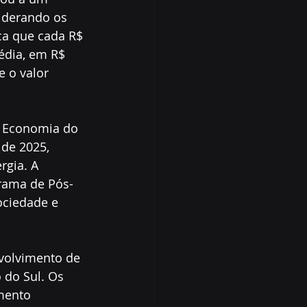
iderando os 
ica que cada R$ 
édia, em R$ 
 o valor 
a Economia do 
de 2025, 
rgia. A 
rama de Pós-
ciedade e 
nvolvimento de 
 do Sul. Os 
mento 