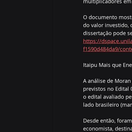
multiplicadores em
O documento mostra
do valor investido,
dissertação pode se
https://dspace.unil
f1590d484da9/cont
Itaipu Mais que Ene
A análise de Moran
previstos no Edital
o edital avaliado p
lado brasileiro (m
Desde então, foram 
economista, destina