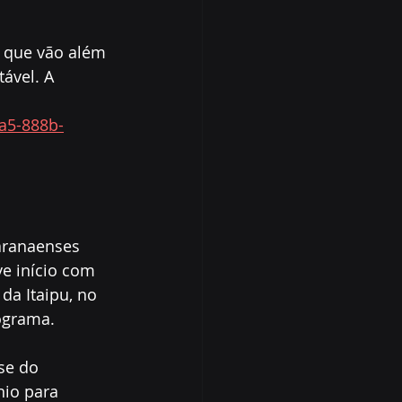
 que vão além 
ável. A 
fa5-888b-
aranaenses 
ve início com 
da Itaipu, no 
ograma.
se do 
nio para 