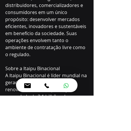
distribuidores, comercializadores e 
consumidores em um único 
propósito: desenvolver mercados 
eficientes, inovadores e sustentáveis 
em benefício da sociedade. Suas 
operações envolvem tanto o 
ambiente de contratação livre como 
o regulado. 
Sobre a Itaipu Binacional 
A Itaipu Binacional é líder mundial na 
geração de energia limpa e 
renovável, com uma produção 
acumulada de 3,1 bilhões de 
megawatts-hora (MWh). Atualmente, 
responde por cerca de 7% da 
eletricidade consumida no Brasil e 
78% no Paraguai.