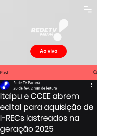
Ao vivo
Post
Rede TV Paraná
20 de fev.
2 min de leitura
Itaipu e CCEE abrem
edital para aquisição de
I-RECs lastreados na
geração 2025