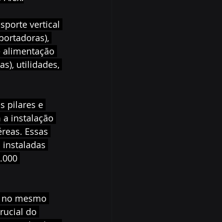
porte vertical 
portadoras), 
e alimentação 
s), utilidades, 
 pilares e 
 a instalação 
reas. Essas 
 instaladas 
.000 
s no mesmo 
ucial do 