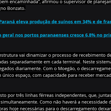
bem encaminhada”, afirmou o supervisor de planejam
gno Bonzato.
 Paraná eleva produção de suínos em 34% e de fr
geral nos portos paranaenses cresce 6,8% no pri
estrutura vai dinamizar o processo de recebimento de
adas separadamente em cada terminal. Neste sistema
egados diariamente. Com o Moegão, o descarregamen
único espaço, com capacidade para receber mercado
o por três linhas férreas independentes, que, juntas
 simultaneamente. Como não haverá a necessidade d
ras hoje necessárias para o descarregamento deixarã