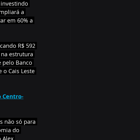
 investindo 
mpliará a 
tar em 60% a 
icando R$ 592 
na estrutura 
e pelo Banco 
 o Cais Leste 
o Centro-
s não só para 
omia do 
 Alex.