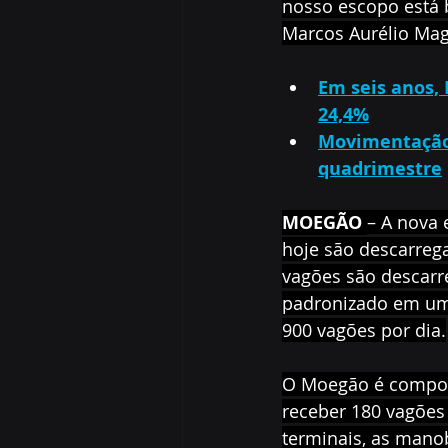
nosso escopo está 
Marcos Aurélio Ma
Em seis anos,
24,4%
Movimentação 
quadrimestre
MOEGÃO 
– A nova 
hoje são descarreg
vagões são descarr
padronizado em um 
900 vagões por dia.
O Moegão é compost
receber 180 vagões
terminais, as manob