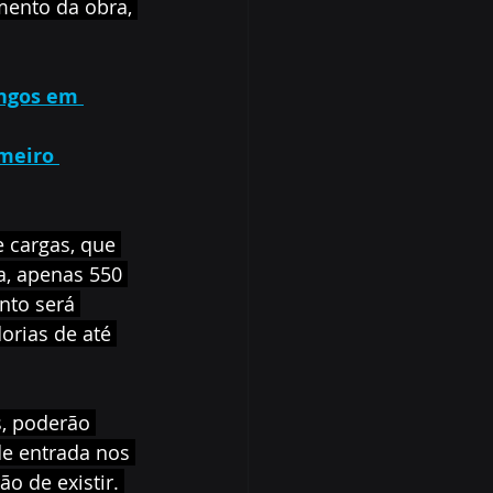
ento da obra, 
angos em 
meiro 
 cargas, que 
, apenas 550 
to será 
rias de até 
, poderão 
e entrada nos 
o de existir. 