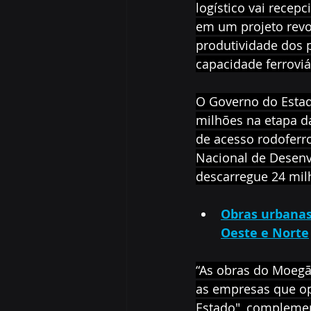
logístico vai recep
em um projeto revol
produtividade dos 
capacidade ferroviá
O Governo do Estad
milhões na etapa da
de acesso rodoferro
Nacional de Desenv
descarregue 24 mil
Obras urbanas
Oeste e Norte
“As obras do Moegã
as empresas que op
Estado", complement