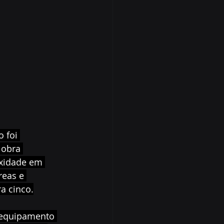
 foi 
 obra 
exidade em 
reas e 
a cinco.
 equipamento 