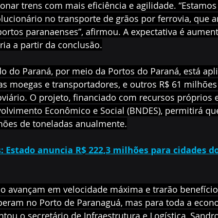
cionar trens com mais eficiência e agilidade. “Estamos
ucionário no transporte de grãos por ferrovia, que a
portos paranaenses”, afirmou. A expectativa é aumen
ria a partir da conclusão.
o do Paraná, por meio da Portos do Paraná, está apl
s moegas e transportadores, e outros R$ 61 milhões 
viário. O projeto, financiado com recursos próprios 
olvimento Econômico e Social (BNDES), permitirá que
hões de toneladas anualmente.
: Estado anuncia R$ 222,3 milhões para cidades d
o avançam em velocidade máxima e trarão benefício
eram no Porto de Paranaguá, mas para toda a econ
ou o secretário de Infraestrutura e Logística, Sandro