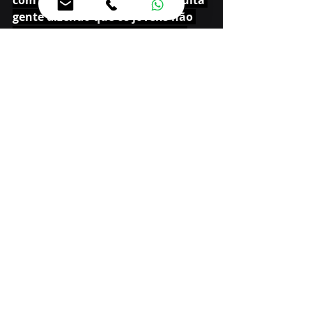
gente dizendo que os jovens não 
querem emprego formal, o que 
não é verdade.
 Os dados do Novo Caged, que 
mede o emprego formal no país, 
demonstram que mais de 80% das 
vagas formais são para a faixa 
etária de até 24 anos. O que o 
jovem não quer é emprego que 
paga pouco pelo seu trabalho. 
Ofereça um bom salário que você 
terá mão de obra jovem”, 
acentuou o ministro.
Segundo dados do Novo Caged, no 
primeiro semestre de 2025 foram 
geradas 1,2 milhão de vagas de 