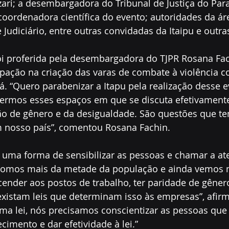
ari; a desembargadora do Tribunal de Justiça do Para
 coordenadora científica do evento; autoridades da áre
 Judiciário, entre outras convidadas da Itaipu e outra
oi proferida pela desembargadora do TJPR Rosana Fac
pação na criação das varas de combate à violência c
. “Quero parabenizar a Itapu pela realização desse e
ermos esses espaços em que se discuta efetivamente 
ão de gênero e da desigualdade. São questões que t
 nosso país”, comentou Rosana Fachin.
é uma forma de sensibilizar as pessoas e chamar a at
Somos mais da metade da população e ainda vemos 
cender aos postos de trabalho, ter paridade de gêner
 existam leis que determinam isso às empresas”, afir
ma lei, nós precisamos conscientizar as pessoas que
ecimento e dar efetividade à lei.”