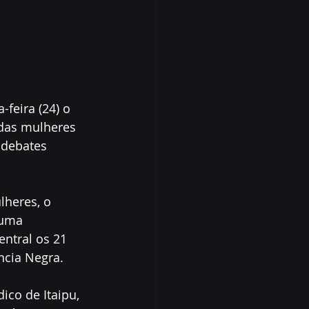
-feira (24) o 
das mulheres 
 debates 
lheres, o 
 uma 
entral os 21 
ncia Negra.
ico de Itaipu, 