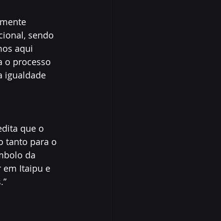
emente 
ional, sendo 
mos aqui 
a o processo 
a igualdade 
 
edita que o 
 tanto para o 
mbolo da 
 em Itaipu e 
.”