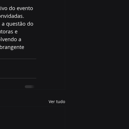
tivo do evento 
onvidadas. 
 a questão do 
toras e 
lvendo a 
abrangente 
Ver tudo