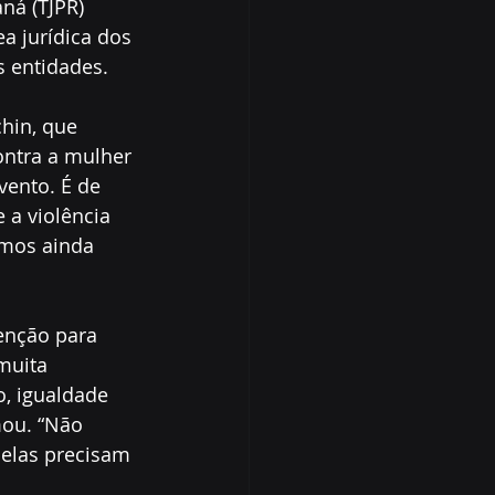
ná (TJPR) 
a jurídica dos 
s entidades.
hin, que 
ontra a mulher 
vento. É de 
a violência 
emos ainda 
enção para 
muita 
o, igualdade 
mou. “Não 
 elas precisam 