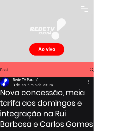
Ao vivo
Post
Rede TV Paraná
3 de jan.
5 min de leitura
Nova concessão, meia
tarifa aos domingos e
integração na Rui
Barbosa e Carlos Gomes