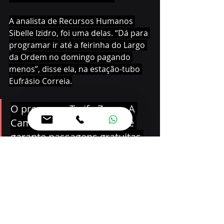
A analista de Recursos Humanos 
Sibelle Izidro, foi uma delas. “Dá para 
programar ir até a feirinha do Largo 
da Ordem no domingo pagando 
menos”, disse ela, na estação-tubo 
Eufrásio Correia.
O programa Tarifa Zero – A 
Caminho do Emprego, que 
garante passagens gratuitas 
para pessoas desempregadas 
em entrevistas de trabalho 
encaminhadas pelo Sine, 
beneficiou 7.041 pessoas 
desde o lançamento em 
fevereiro, com um subsídio 