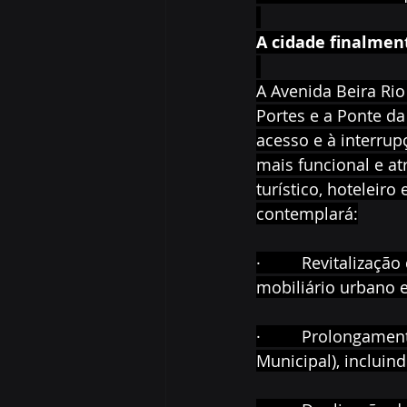
A cidade finalment
A Avenida Beira Rio 
Portes e a Ponte da
acesso e à interrupç
mais funcional e at
turístico, hoteleir
contemplará:
·         Revitaliz
mobiliário urbano e
·         Prolongam
Municipal), incluin