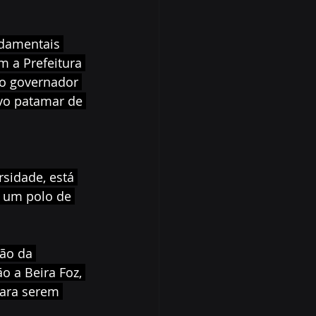
damentais 
 a Prefeitura 
lo governador 
vo patamar de 
sidade, está 
 um polo de 
ão da 
o a Beira Foz, 
para serem 