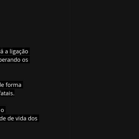
á a ligação 
uperando os 
de forma 
atais.
 o 
e de vida dos 