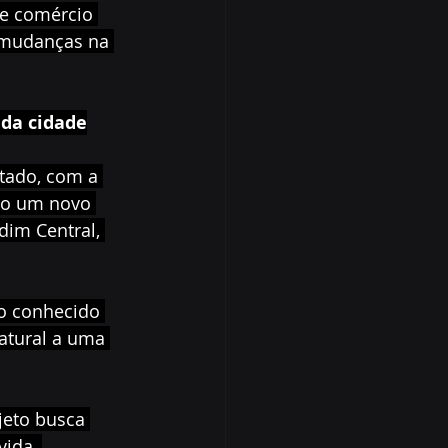
 e comércio 
 mudanças na 
 da cidade
tado, com a 
ndo um novo 
dim Central, 
o conhecido 
atural a uma 
jeto busca 
ida, 