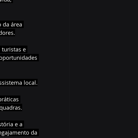
o da área 
dores.
turistas e 
 oportunidades 
ssistema local.
ráticas 
 quadras.
tória e a 
engajamento da 