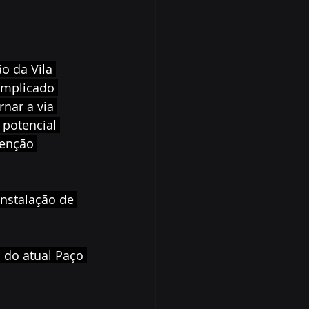
o da Vila 
omplicado 
rnar a via 
 potencial 
venção 
instalação de 
s do atual Paço 