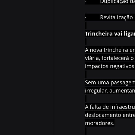
·         Duplicação
·         Revitaliza
Trincheira vai lig
A nova trincheira en
viária, fortalecerá
impactos negativos 
Sem uma passagem s
irregular, aumentand
A falta de infraestr
deslocamento entre
moradores.