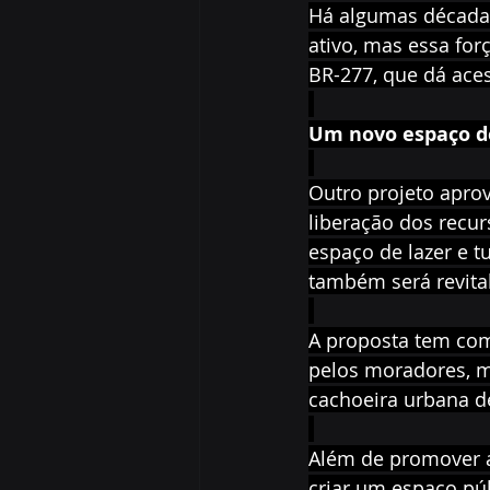
Há algumas décadas,
ativo, mas essa fo
BR-277, que dá ace
Um novo espaço de
Outro projeto apro
liberação dos recur
espaço de lazer e t
também será revita
A proposta tem com
pelos moradores, m
cachoeira urbana d
Além de promover a
criar um espaço púb