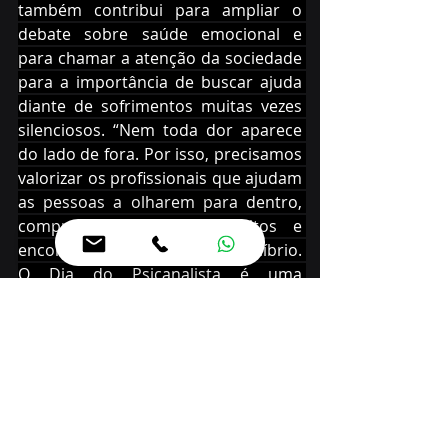
também contribui para ampliar o 
debate sobre saúde emocional e 
para chamar a atenção da sociedade 
para a importância de buscar ajuda 
diante de sofrimentos muitas vezes 
silenciosos. “Nem toda dor aparece 
do lado de fora. Por isso, precisamos 
valorizar os profissionais que ajudam 
as pessoas a olharem para dentro, 
compreenderem seus conflitos e 
encontrarem caminhos de equilíbrio. 
O Dia do Psicanalista é uma 
homenagem, mas também um 
convite à reflexão sobre o cuidado 
com a mente e com as emoções”, 
finalizou o deputado Gilson.