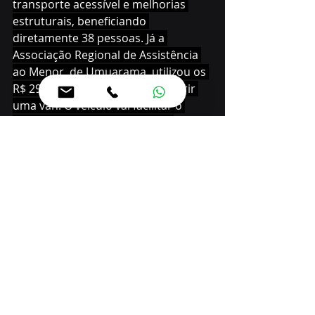
transporte acessível e melhorias 
estruturais, beneficiando 
diretamente 38 pessoas. Já a 
Associação Regional de Assistência 
ao Menor, de Umuarama, utilizou os 
R$ 298 mil recebidos para adquirir 
uma van. O veículo vai facilitar o 
deslocamento de mais de 300 
adolescentes atendidos em 
atividades externas de formação 
profissional, cultural e educativa. 
“Com quase metade dos recursos já 
executados, o edital 005/2024 
demonstra o impacto do 
financiamento público no 
fortalecimento das organizações da 
sociedade civil”, afirmou Carboni.