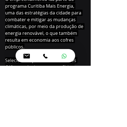
programa Curitiba Mais Energia, 
uma das estratégias da cidade para 
combater e mitigar as mudanças 
climáticas, por meio da produção de 
energia renovável, o que também 
resulta em economia aos cofres 
públicos.
Selecionada pela rede de cidades 
C40, através do programa Cities 
Finance Facility (CFF), a proposta foi 
contemplada com recursos da 
agência alemã GIZ (Deutsche 
Gesellschaft für Internationale 
Zusammenarbeit) para os estudos 
necessários para elaboração do 
projeto, e segue as regras de 
Geração Distribuída da Agência 