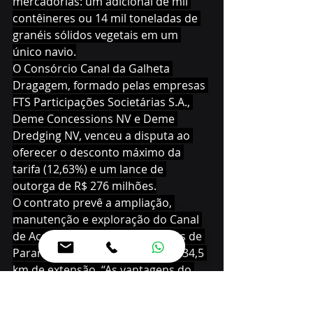
mercadorias: um adicional de mil 
contêineres ou 14 mil toneladas de 
granéis sólidos vegetais em um 
único navio.
O Consórcio Canal da Galheta 
Dragagem, formado pelas empresas 
FTS Participações Societárias S.A., 
Deme Concessions NV e Deme 
Dredging NV, venceu a disputa ao 
oferecer o desconto máximo da 
tarifa (12,63%) e um lance de 
outorga de R$ 276 milhões.
O contrato prevê a ampliação, 
manutenção e exploração do Canal 
de Acesso Aquaviário dos Portos de 
Paranaguá e Antonina, que tem 34,5 
km de extensão. “As vantagens do 
leilão para a Portos do Paraná, além 
de uma maior profundidade, são a 