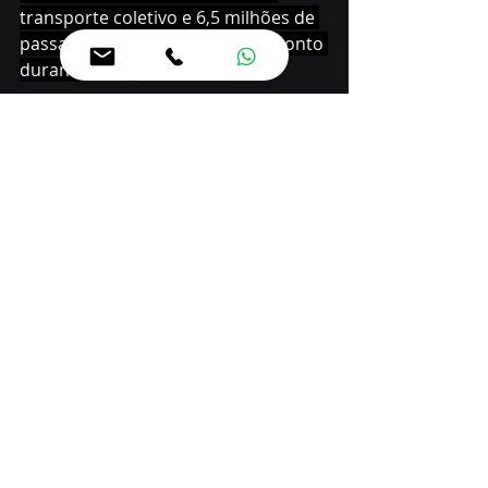
transporte coletivo e 6,5 milhões de 
passageiros usufruíram do desconto 
durante o ano.
O programa Tarifa Zero – A Caminho 
do Emprego, que garante duas 
passagens gratuitas para pessoas 
desempregadas em entrevistas de 
trabalho encaminhadas pelo Sine, 
beneficiou 7.041 pessoas desde o 
lançamento em fevereiro de 2025, 
com um subsídio de R$ 84.846.
Posts recentes
Ver tudo