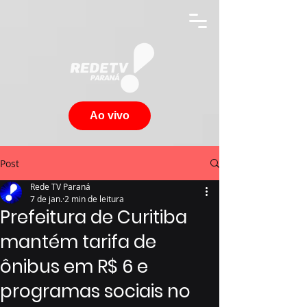
Ao vivo
Post
Rede TV Paraná
7 de jan.
2 min de leitura
Prefeitura de Curitiba
mantém tarifa de
ônibus em R$ 6 e
programas sociais no