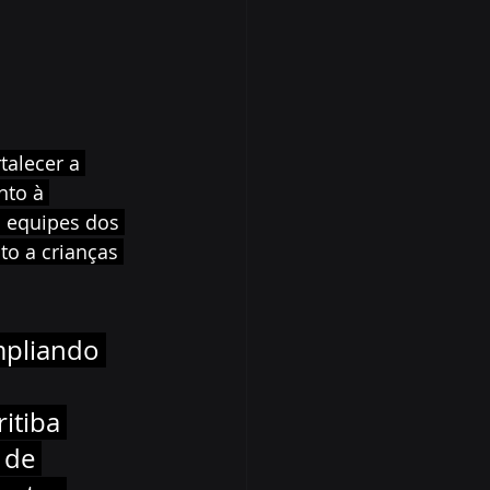
talecer a 
nto à 
s equipes dos 
o a crianças 
mpliando 
itiba 
 de 