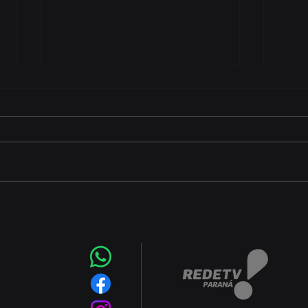
Começa nesta sexta-feira
CEJU
(7) a Copa Foz do Iguaçu
aber
Futsal 2026 com equipes
grat
de quatro países