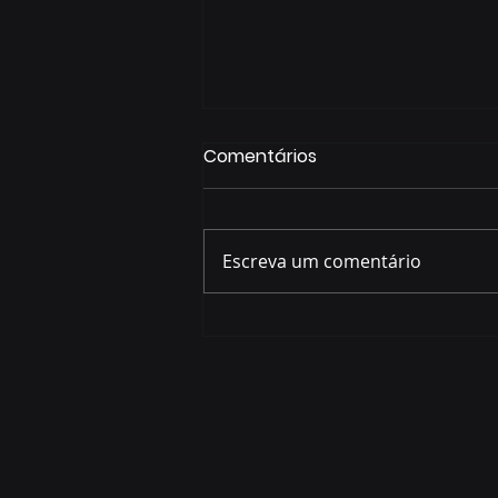
Comentários
Escreva um comentário
Prefeitura abre plantões
para tirar dúvidas sobre
incentivos fiscais de R$ 133
milhões