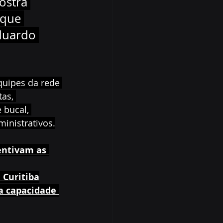
ostra 
 que 
duardo 
quipes da rede 
as, 
 bucal, 
inistrativos.
entivam as 
 Curitiba
a capacidade 