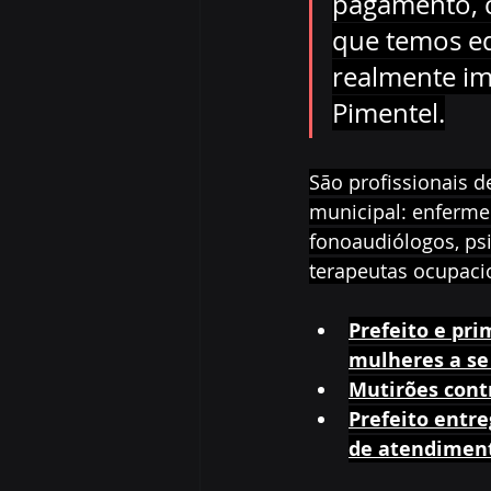
pagamento, c
que temos equ
realmente im
Pimentel.
São profissionais d
municipal: enfermeir
fonoaudiólogos, psi
terapeutas ocupacio
Prefeito e pr
mulheres a se
Mutirões cont
Prefeito entre
de atendiment