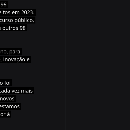
 96 
itos em 2023. 
urso público, 
 outros 98 
no, para 
, inovação e 
 foi 
cada vez mais 
 novos 
 estamos 
or à 