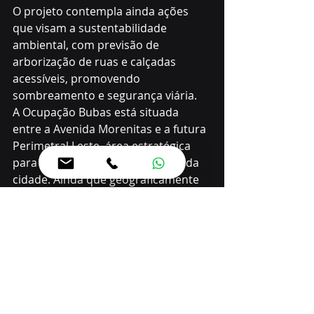
O projeto contempla ainda ações 
que visam a sustentabilidade 
ambiental, com previsão de 
arborização de ruas e calçadas 
acessíveis, promovendo 
sombreamento e segurança viária.
A Ocupação Bubas está situada 
entre a Avenida Morenitas e a futura 
Perimetral Leste, área estratégica 
para o desenvolvimento urbano da 
cidade. Ainda que geograficamente 
próxima a bairros consolidados, a 
comunidade permaneceu por anos à 
margem das políticas públicas de 
infraestrutura. Com o novo projeto, 
a Prefeitura busca romper com esse 
histórico de exclusão.
“Este foi um compromisso que 