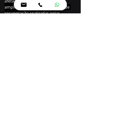
afetadas do prédio público, 
ampliando o alcance das ações de 
recuperação realizadas pelas 
equipes monitoradas pela PPPR.
INVESTIMENTO
 - Para agilizar as 
ações emergenciais, o Governo do 
Estado destinou R$ 50 mil ao Colégio 
Estadual Ireno Alves dos Santos e R$ 
25 mil ao Colégio Estadual Ludovica 
Safraider, via Fundo Rotativo. 
Engenheiros do Fundepar e técnicos 
do Núcleo Regional de Educação 
seguem com o levantamento dos 
danos, etapa que depende da 
finalização das limpezas para 
avaliação completa e contratação 
emergencial das obras