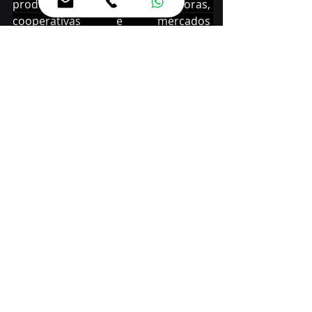
produtores, transportadoras, 
cooperativas e mercados 
consumidores e mapeamento 
logístico regional com dados 
georreferenciados para apoiar 
decisões, investimentos e rotas mais 
eficientes.
Outro ponto é a participação do 
setor produtivo na construção das 
soluções, com medidas como 
consultas públicas e audiências 
regionais, canais permanentes de 
comunicação, comitês locais de 
inovação e assistência técnica para 
capacitação e uso efetivo das 
ferramentas.