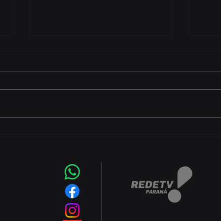
Começa nesta sexta-feira
CEJU
(7) a Copa Foz do Iguaçu
aber
Futsal 2026 com equipes
grat
de quatro países