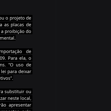
u o projeto de 
a as placas de 
 a proibição do 
amental.
importação de 
9. Para ela, o 
ns. “O uso de 
ei para deixar 
tivos”.
 substituir ou 
ar neste local, 
ão apresentar 