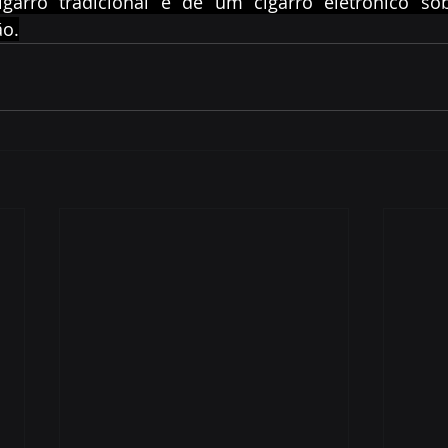
arro tradicional e de um cigarro eletrônico sob
ão.