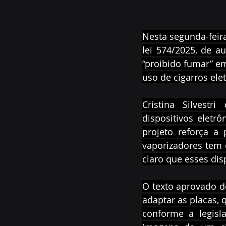
Nesta segunda-feira
lei 574/2025, de au
“proibido fumar” em
uso de cigarros ele
Cristina Silvestr
dispositivos eletr
projeto reforça a
vaporizadores tem c
claro que esses di
O texto aprovado de
adaptar as placas, q
conforme a legisl