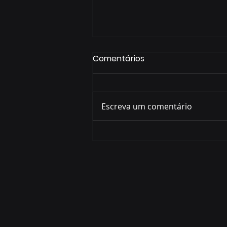
Comentários
Escreva um comentário
Prefeitura abre plantões
para tirar dúvidas sobre
incentivos fiscais de R$ 133
milhões