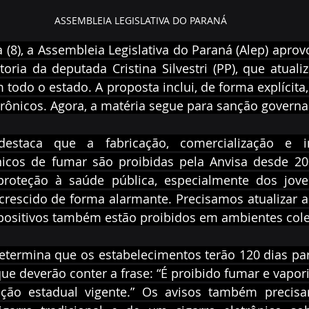
ASSEMBLEIA LEGISLATIVA DO PARANÁ
 (8), a Assembleia Legislativa do Paraná (Alep) aprovo
toria da deputada Cristina Silvestri (PP), que atualiz
 todo o estado. A proposta inclui, de forma explícita,
trônicos. Agora, a matéria segue para sanção govern
i destaca que a fabricação, comercialização e 
ônicos de fumar são proibidas pela Anvisa desde 200
 proteção à saúde pública, especialmente dos jove
rescido de forma alarmante. Precisamos atualizar a l
spositivos também estão proibidos em ambientes cole
termina que os estabelecimentos terão 120 dias para
ue deverão conter a frase: “É proibido fumar e vaporiz
ação estadual vigente.” Os avisos também precisar