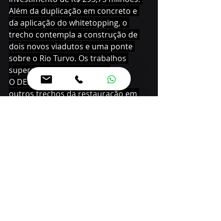
Além da duplicação em concreto e 
da aplicação do whitetopping, o 
trecho contempla a construção de 
dois novos viadutos e uma ponte 
sobre o Rio Turvo. Os trabalhos 
superam 22% de execução.
O DER/PR também já contratou 
outros trechos da restauração em 
concreto da PR-466, entre 
Pitanga e 
Manoel e Ribas
 e entre Manoel 
Ribas e Lidianópolis, no Vale do Ivaí. 
O primeiro tem 43,05 quilômetros de 
extensão e recebe investimento de 
R$ 231,6 milhões. O segundo, de 
51,86 quilômetros, tem R$ 558,6 
milhões em investimentos. A última 
parte da obra vai de 
Lidianópolis a 
Mauá da Serra
, com 54,81 