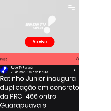
Ao vivo
Post
Rede TV Paraná
20 de mar.
3 min de leitura
Ratinho Junior inaugura
duplicação em concreto
da PRC-466 entre
Guarapuava e